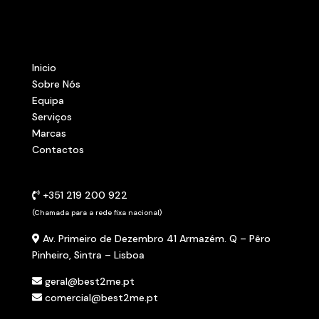
Inicio
Sobre Nós
Equipa
Serviços
Marcas
Contactos
+351 219 200 922
(Chamada para a rede fixa nacional)
Av. Primeiro de Dezembro 41 Armazém. Q –
Pêro
Pinheiro, Sintra – Lisboa
geral@best2me.pt
comercial@best2me.pt